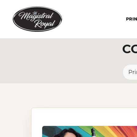
PRI
C
Pri