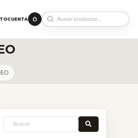
CTO
CUENTA
EO
DEO