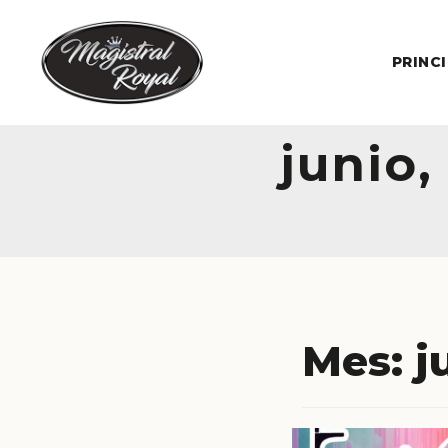
PRINC
junio,
Mes:
j