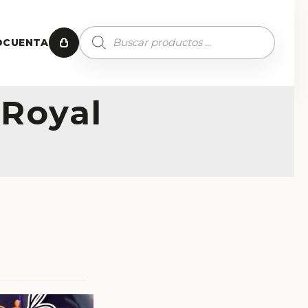
O
CUENTA
 Royal