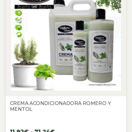
CREMA ACONDICIONADORA ROMERO Y
MENTOL
11,92
€
-
71,24
€