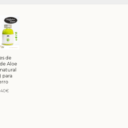
es de
de Aloe
(natural
) para
erro
,40
€