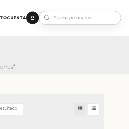
CTO
CUENTA
erros”
resultado